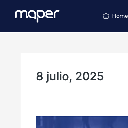
Ir
al
Hom
contenido
8 julio, 2025
¿Qué