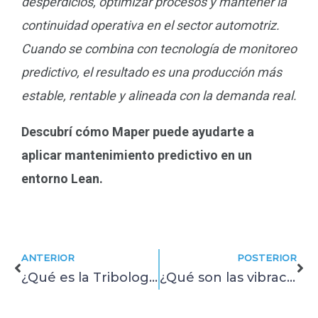
desperdicios, optimizar procesos y mantener la
continuidad operativa en el sector automotriz.
Cuando se combina con tecnología de monitoreo
predictivo, el resultado es una producción más
estable, rentable y alineada con la demanda real.
Descubrí cómo Maper puede ayudarte a
aplicar mantenimiento predictivo en un
entorno Lean.
Prev
Ne
ANTERIOR
POSTERIOR
¿Qué es la Tribología? concepto, aplicaciones y su impacto en el mantenimiento
¿Qué son las vibraciones mecánicas y por qué importan en el monitoreo industrial?