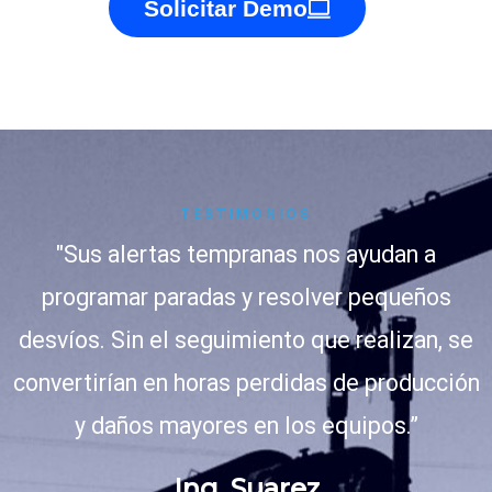
Solicitar Demo
TESTIMONIOS
"Sus alertas tempranas nos ayudan a
programar paradas y resolver pequeños
desvíos. Sin el seguimiento que realizan, se
convertirían en horas perdidas de producción
y daños mayores en los equipos.”
Ing. Suarez