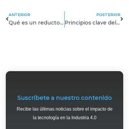
Prev
Ne
ANTERIOR
POSTERIOR
Qué es un reductor de velocidad y cómo prevenir sus fallas
Principios clave del análisis de vibraciones para detectar fallas
Suscríbete a nuestro contenido
Recibe las últimas noticias sobre el impacto de
la tecnología en la Industria 4.0