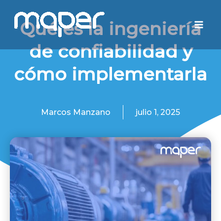
Ir
Mai
al
Qué es la ingeniería
Men
contenido
de confiabilidad y
cómo implementarla
Marcos Manzano
julio 1, 2025