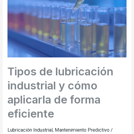
industrial
y
cómo
aplicarla
de
forma
eficiente
Tipos de lubricación
industrial y cómo
aplicarla de forma
eficiente
Lubricación Industrial
,
Mantenimiento Predictivo
/