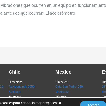
s vibraciones que ocurren en un equipo en funcionamiento
la antes de que ocurran. El acelerómetro
Chile
México
E
Dirección:
Dirección:
Dir
720,
Av. Apoquindo 5950,
Calz. San Pedro 250,
187
Santiago
Monterrey
Ho
Teléfono:
Teléfono:
Tel
CL
+56 9 4612 6024
MX
+52 81 8262 8230
US
cookies para brindar la mejor experiencia.
Aceptar