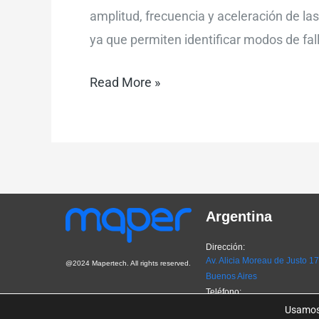
amplitud, frecuencia y aceleración de la
ya que permiten identificar modos de fal
Read More »
Argentina
Dirección:
Av. Alicia Moreau de Justo 1
@2024 Mapertech. All rights reserved.
Buenos Aires
Teléfono:
AR
+54 9 11 3042 1995
Usamos 