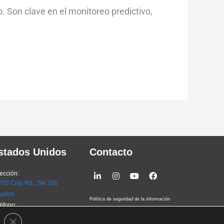
. Son clave en el monitoreo predictivo,
stados Unidos
Contacto
Linkedin-
Instagram
Youtube
Facebook
ección:
in
03 Clay Rd., Ste 200
uston
Política de seguridad de la información
éfono:
Terms of Service
 +1 (281) 619-6070
Close GDPR Cookie Banner